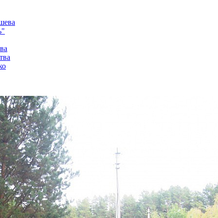
ашева
ь"
тва
тва
ко