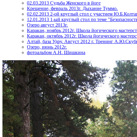
02.03.2013 Судьба Женского в йоге
Крещение, февраль 2013г. Дыхание Туммо.
02.02.2013 2-ой круглый стол с участием Ю.Б.Колт
12.01.2013 1-ый круглый стол по теме "Безопасност
Озеро август 2013г.
Каракан, ноябрь 2012г. Школа йогического мастерс
Каракан, октябрь 2012г. Школа йогического мастерс
Алтай, база Удру. Август 2012 г. Тренинг А.Ю.Скуб
Озеро, июнь 2012г.
фотоальбом А.Н. Шишкина