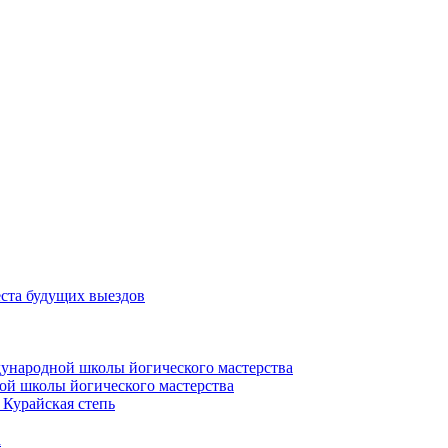
еста будущих выездов
дународной школы йогического мастерства
ой школы йогического мастерства
 Курайская степь
а