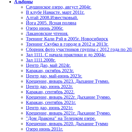
Альбомы
Саушинское озеро, август 2004г.
В клубе Намасте. март 2011г.
Алтай 2008.Известковый.
Йога 2005. Ясная поляна
Озеро июнь 2006г.
Лакановские чтения.
Тренинг Кали Рэй в 2005г. Новосибирск
Тренинг Скубко в городе в 2012 и 2013г.
Сборник фото участников группы с 2012 года по 20
Зал 1111. С начала практики и до 2004г.
Зал 1111.2008г.
Центр Дао, май 2024г.
Каракан, октябрь 2023г.
Центр дао, май-июнь 2023г.
Крещение, январь 2023. Дыхание Туммо.
Центр дао, июнь 2022г.
Каракан, сентябрь 2022.
Крещение, январь 2022г. Дыхание Туммо.
Каракан, сентябрь 2021г.
Центр дао, июнь 2021г.
Крещение, январь 2021г. Дыхание Туммо.
"Дом Дракона" на Телецком озере.
Крещение, январь 2020. Дыхание Туммо
Озеро июнь 2011г.