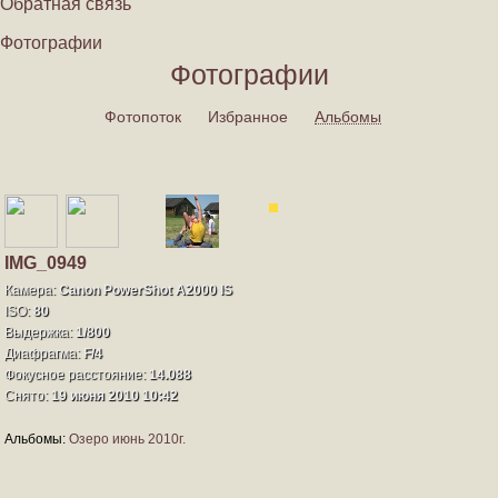
Обратная связь
Фотографии
Фотографии
Фотопоток
Избранное
Альбомы
IMG_0949
Камера:
Canon PowerShot A2000 IS
ISO:
80
Выдержка:
1/800
Диафрагма:
F/4
Фокусное расстояние:
14.088
Снято:
19 июня 2010 10:42
Альбомы:
Озеро июнь 2010г.