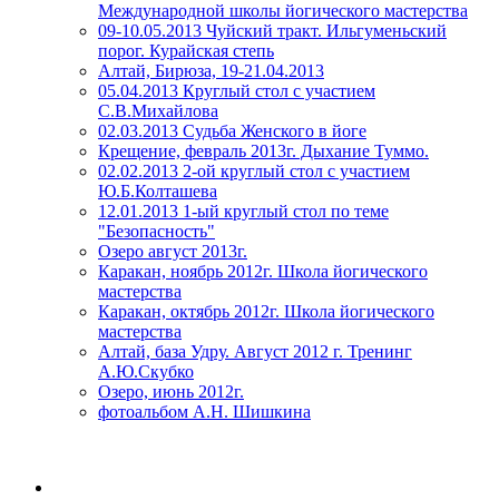
Международной школы йогического мастерства
09-10.05.2013 Чуйский тракт. Ильгуменьский
порог. Курайская степь
Алтай, Бирюза, 19-21.04.2013
05.04.2013 Круглый стол с участием
С.В.Михайлова
02.03.2013 Судьба Женского в йоге
Крещение, февраль 2013г. Дыхание Туммо.
02.02.2013 2-ой круглый стол с участием
Ю.Б.Колташева
12.01.2013 1-ый круглый стол по теме
"Безопасность"
Озеро август 2013г.
Каракан, ноябрь 2012г. Школа йогического
мастерства
Каракан, октябрь 2012г. Школа йогического
мастерства
Алтай, база Удру. Август 2012 г. Тренинг
А.Ю.Скубко
Озеро, июнь 2012г.
фотоальбом А.Н. Шишкина