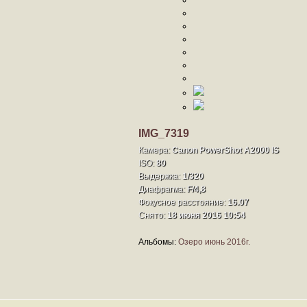
IMG_7319
Камера:
Canon PowerShot A2000 IS
ISO:
80
Выдержка:
1/320
Диафрагма:
F/4,8
Фокусное расстояние:
16.07
Снято:
18 июня 2016 10:54
Альбомы:
Озеро июнь 2016г.