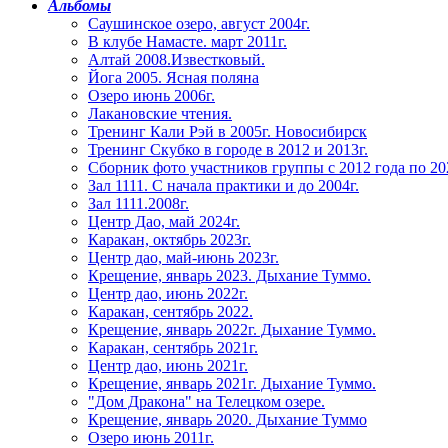
Альбомы
Саушинское озеро, август 2004г.
В клубе Намасте. март 2011г.
Алтай 2008.Известковый.
Йога 2005. Ясная поляна
Озеро июнь 2006г.
Лакановские чтения.
Тренинг Кали Рэй в 2005г. Новосибирск
Тренинг Скубко в городе в 2012 и 2013г.
Сборник фото участников группы с 2012 года по 20
Зал 1111. С начала практики и до 2004г.
Зал 1111.2008г.
Центр Дао, май 2024г.
Каракан, октябрь 2023г.
Центр дао, май-июнь 2023г.
Крещение, январь 2023. Дыхание Туммо.
Центр дао, июнь 2022г.
Каракан, сентябрь 2022.
Крещение, январь 2022г. Дыхание Туммо.
Каракан, сентябрь 2021г.
Центр дао, июнь 2021г.
Крещение, январь 2021г. Дыхание Туммо.
"Дом Дракона" на Телецком озере.
Крещение, январь 2020. Дыхание Туммо
Озеро июнь 2011г.