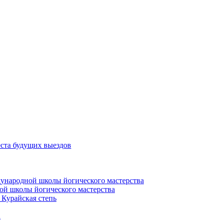
еста будущих выездов
дународной школы йогического мастерства
ой школы йогического мастерства
 Курайская степь
а