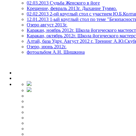
02.03.2013 Судьба Женского в йоге
Крещение, февраль 2013г. Дыхание Туммо.
02.02.2013 2-ой круглый стол с участием Ю.Б.Колт
12.01.2013 1-ый круглый стол по теме "Безопасност
Озеро август 2013г.
Каракан, ноябрь 2012г. Школа йогического мастерс
Каракан, октябрь 2012г. Школа йогического мастерс
Алтай, база Удру. Август 2012 г. Тренинг А.Ю.Скуб
Озеро, июнь 2012г.
фотоальбом А.Н. Шишкина