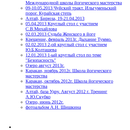
Международной школы йогического мастерства
09-10.05.2013 Чуйский тракт. Ильгуменьский
порог. Курайская степь
Алтай, Бирюза, 19-21.04.2013
05.04.2013 Круглый стол с участием
С.В.Михайлова
02.03.2013 Судьба Женского в йоге
Крещение, февраль 2013г. Дыхание Туммо.
02.02.2013 2-ой круглый стол с участием
Ю.Б.Колташева
12.01.2013 1-ый круглый стол по теме
"Безопасность"
Озеро август 2013г.
Каракан, ноябрь 2012г. Школа йогического
мастерства
Каракан, октябрь 2012г. Школа йогического
мастерства
Алтай, база Удру. Август 2012 г. Тренинг
А.Ю.Скубко
Озеро, июнь 2012г.
фотоальбом А.Н. Шишкина