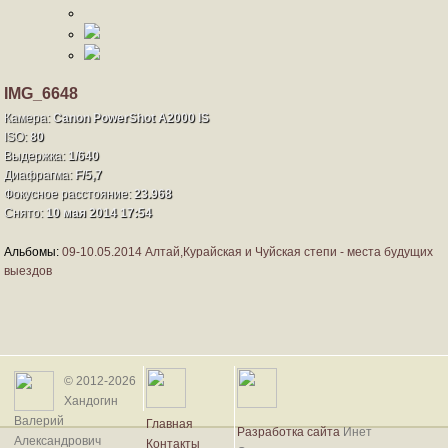
IMG_6648
Камера:
Canon PowerShot A2000 IS
ISO:
80
Выдержка:
1/640
Диафрагма:
F/5,7
Фокусное расстояние:
23.968
Снято:
10 мая 2014 17:54
Альбомы:
09-10.05.2014 Алтай,Курайская и Чуйская степи - места будущих
выездов
© 2012-2026
Хандогин
Валерий
Главная
Разработка сайта
Инет
Александрович
Контакты