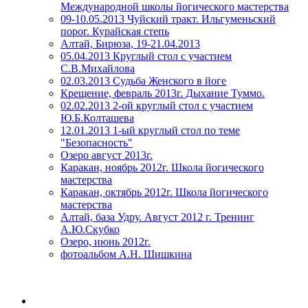
Международной школы йогического мастерства
09-10.05.2013 Чуйский тракт. Ильгуменьский
порог. Курайская степь
Алтай, Бирюза, 19-21.04.2013
05.04.2013 Круглый стол с участием
С.В.Михайлова
02.03.2013 Судьба Женского в йоге
Крещение, февраль 2013г. Дыхание Туммо.
02.02.2013 2-ой круглый стол с участием
Ю.Б.Колташева
12.01.2013 1-ый круглый стол по теме
"Безопасность"
Озеро август 2013г.
Каракан, ноябрь 2012г. Школа йогического
мастерства
Каракан, октябрь 2012г. Школа йогического
мастерства
Алтай, база Удру. Август 2012 г. Тренинг
А.Ю.Скубко
Озеро, июнь 2012г.
фотоальбом А.Н. Шишкина