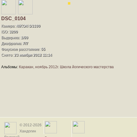
DSC_0104
Камера:
NIKON D3100
ISO:
3200
Выдержка:
1/60
Диафрагма:
F/7
Фокусное расстояние:
55
Снято:
23 ноября 2012 11:14
Альбомы:
Каракан, ноябрь 2012г. Школа йогического мастерства
© 2012-2026
Хандогин